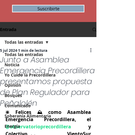
Suscribirte
Entrada
Todas las entradas
5 jul 2024
1 min de lectura
Todas las entradas
Junto a Asamblea
Noticia
Emergencia Precordillera
Yo Cuido la Precordillera
presentamos propuesta
Opinión
de Plan Regulador para
Bosques
Peñalolén
Comunicado
❇️ Felices ⛰️ como Asamblea 
Soberanía Alimentaria
Emergencia Precordillera, el
Energía
@observatorioprecordillera
 y 
Colectivo VientoSur