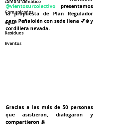
cambio climático
@vientosurcolectivo
presentamos 
Comunicados
la propuesta de Plan Regulador 
para Peñalolén con sede llena 💕❄️ y 
Agua
cordillera nevada.
Residuos
Eventos
Gracias a las más de 50 personas 
que asistieron, dialogaron y 
compartieron 🫂