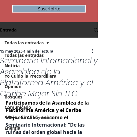
Suscribirte
Entrada
Todas las entradas
15 may 2025
1 min de lectura
Todas las entradas
Seminario Internacional y
Noticia
Asamblea de la
Yo Cuido la Precordillera
Plataforma América y el
Opinión
Caribe Mejor Sin TLC
Bosques
Participamos de la Asamblea de la 
Comunicado
Plataforma América y el Caribe 
Mejor Sin TLC, así como el 
Soberanía Alimentaria
Seminario Internacional: “De las 
Energía
ruinas del orden global hacia la 