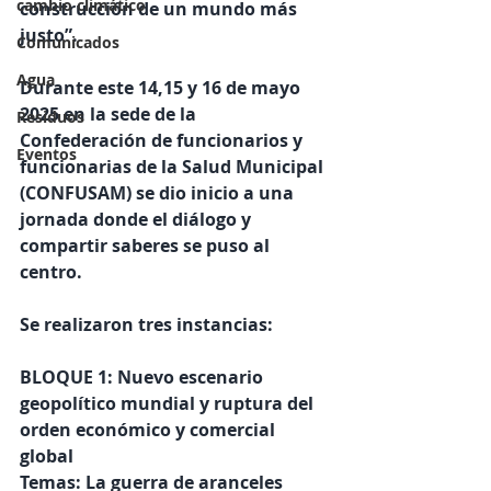
cambio climático
construcción de un mundo más 
justo”.
Comunicados
Agua
Durante este 14,15 y 16 de mayo 
2025 en la sede de la 
Residuos
Confederación de funcionarios y 
Eventos
funcionarias de la Salud Municipal 
(CONFUSAM) se dio inicio a una 
jornada donde el diálogo y 
compartir saberes se puso al 
centro.
Se realizaron tres instancias:
BLOQUE 1: Nuevo escenario 
geopolítico mundial y ruptura del 
orden económico y comercial 
global 
Temas: La guerra de aranceles 