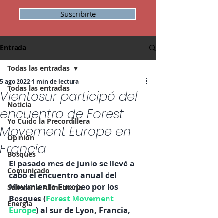
Suscribirte
Entrada
Todas las entradas
5 ago 2022
1 min de lectura
Todas las entradas
Vientosur participó del
Noticia
encuentro de Forest
Yo Cuido la Precordillera
Movement Europe en
Opinión
Francia
Bosques
El pasado mes de junio se llevó a 
Comunicado
cabo el encuentro anual del 
Movimiento Europeo por los 
Soberanía Alimentaria
Bosques (
Forest Movement 
Energía
Europe
) al sur de Lyon, Francia, 