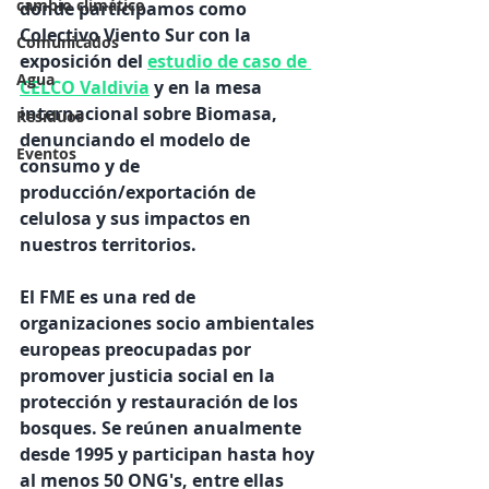
cambio climático
donde participamos como 
Colectivo Viento Sur con la 
Comunicados
exposición del
estudio de caso de 
Agua
CELCO Valdivia
 y en la mesa 
internacional sobre Biomasa, 
Residuos
denunciando el modelo de 
Eventos
consumo y de 
producción/exportación de 
celulosa y sus impactos en 
nuestros territorios.
El FME es una red de 
organizaciones socio ambientales 
europeas preocupadas por 
promover justicia social en la 
protección y restauración de los 
bosques. Se reúnen anualmente 
desde 1995 y participan hasta hoy 
al menos 50 ONG's, entre ellas 