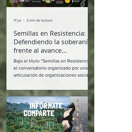
17 jul
2 min de lectura
Semillas en Resistencia:
Defendiendo la soberanía
frente al avance
privatizador
Bajo el título “Semillas en Resistencia”,
el conversatorio organizado por una
articulación de organizaciones sociales
—entre las que destacan ANAMURI,
Chile Mejor sin TLC, Slow Food,
RAPAL, OLCA, Colectivo VientoSur,
Tomate Rojo y la comunidad Yaguel
Lavkenche— reunió a dirigentas y
expertas para analizar la ofensiva del
gran capital sobre la biodiversidad y la
soberanía alimentaria. Durante el