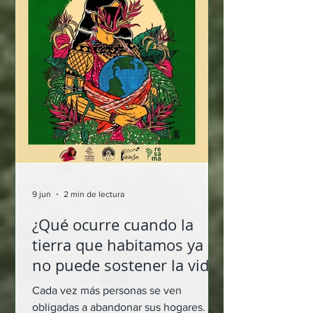
promesa. Frente a incendios cada vez
más devastadores, sequías
prolongadas, contaminación y pérdida
de biodiversidad, el mundo enfren
9 jun
2 min de lectura
¿Qué ocurre cuando la
tierra que habitamos ya
no puede sostener la vida?
Encuentro abordará las
Cada vez más personas se ven
conexiones entre
obligadas a abandonar sus hogares.