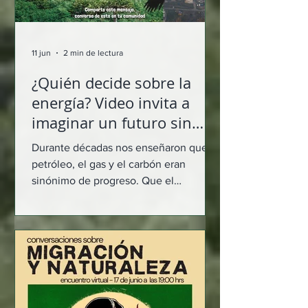
encuentro, se denunció cómo los
Tratados de Libre Comercio (TLC) y las
nuevas regu
11 jun
2 min de lectura
¿Quién decide sobre la
energía? Video invita a
imaginar un futuro sin
combustibles fósiles
Durante décadas nos enseñaron que el
petróleo, el gas y el carbón eran
sinónimo de progreso. Que el
crecimiento económico dependía de
seguir extrayendo recursos de la tierra
y que el desarrollo solo era posible a
través de un modelo energético
concentrado en pocas manos. Sin
embargo, la crisis climática ha puesto
en evidencia los límites de esa