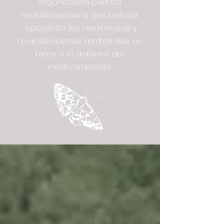
organización política
multidisciplinaria que trabaja
apoyando las resistencias y
reivindicaciones territoriales en
torno a la defensa del
medioambiente.