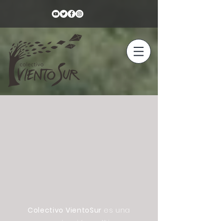
Colectivo VientoSur
es una