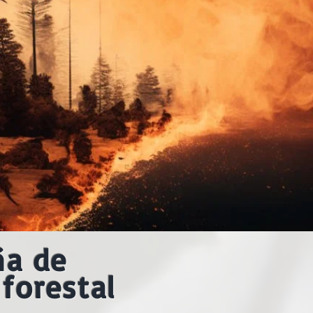
ña de
forestal