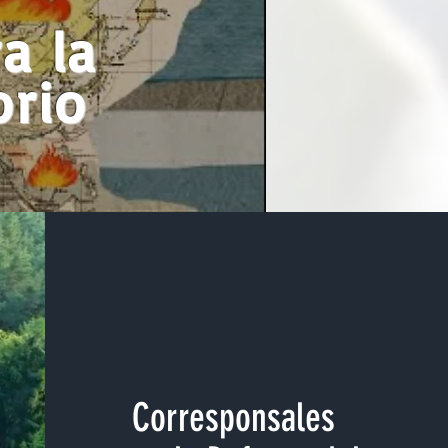
a la
orio
Corresponsales