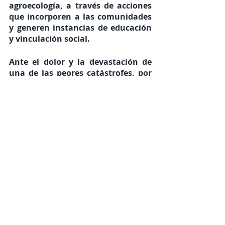
agroecología, a través de acciones 
que incorporen a las comunidades 
y generen instancias de educación 
y vinculación social.
Ante el dolor y la devastación de 
una de las peores catástrofes, por 
causa humana, ocurrida en Chile, 
denunciamos la responsabilidad 
del modelo económico forestal en 
las graves afectaciones sobre las 
personas y los ecosistemas y la 
responsabilidad del Estado al no 
prevenir con medidas más eficaces 
que la mera inversión en equipos 
de emergencia.
Convocamos finalmente a una 
completa transformación del 
modelo productivo agroforestal 