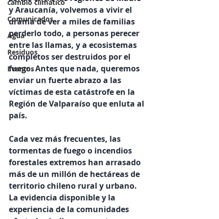
cambio climático
y Araucanía, volvemos a vivir el 
Comunicados
drama de ver a miles de familias 
perderlo todo, a personas perecer 
Agua
entre las llamas, y a ecosistemas 
Residuos
completos ser destruidos por el 
fuego. Antes que nada, queremos 
Eventos
enviar un fuerte abrazo a las 
víctimas de esta catástrofe en la 
Región de Valparaíso que enluta al 
país. 
Cada vez más frecuentes, las 
tormentas de fuego o incendios 
forestales extremos han arrasado 
más de un millón de hectáreas de 
territorio chileno rural y urbano. 
La evidencia disponible y la 
experiencia de la comunidades 