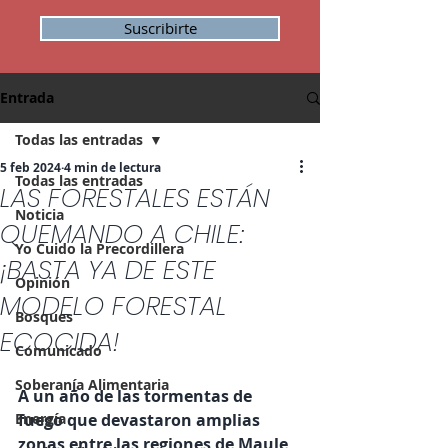
Suscribirte
Entrada
Todas las entradas
5 feb 2024
4 min de lectura
Todas las entradas
LAS FORESTALES ESTÁN
Noticia
QUEMANDO A CHILE:
Yo Cuido la Precordillera
¡BASTA YA DE ESTE
Opinión
MODELO FORESTAL
Bosques
ECOCIDA!
Comunicado
Soberanía Alimentaria
A un año de las tormentas de 
Energía
fuego que devastaron amplias 
zonas entre las regiones de Maule 