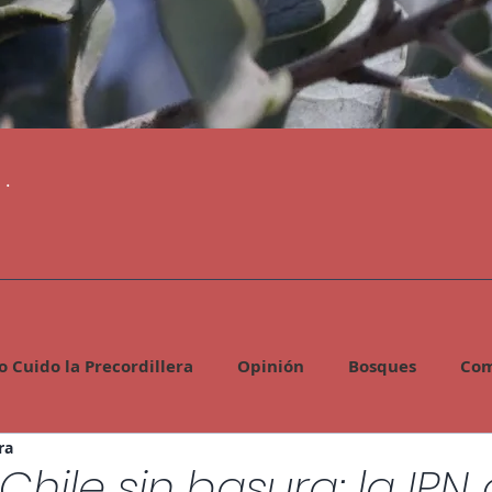
.
o Cuido la Precordillera
Opinión
Bosques
Com
ra
gía
cambio climático
Comunicados
Agua
Chile sin basura: la IPN