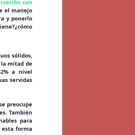
rsación con 
e el manejo 
a y ponerlo 
iene?¿cómo 
os sólidos, 
la mitad de 
2% a nivel 
as servidas 
se preocupe 
es. También 
ables para 
 esta forma 