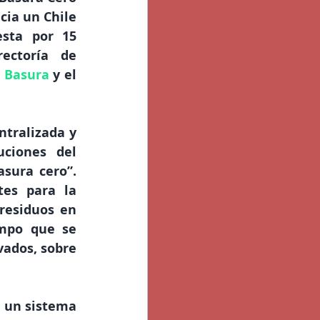
cia un Chile 
sta por 15 
ectoría de 
 Basura
y el 
tralizada y 
ciones del 
sura cero”. 
es para la 
residuos en 
mpo que se 
ados, sobre 
 un sistema 