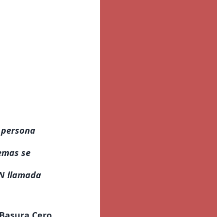
 persona 
emas se 
PN llamada 
 Basura Cero 