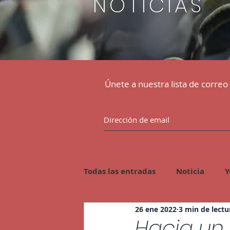
NOTICIAS
Únete a nuestra lista de correo
Todas las entradas
Noticia
Y
26 ene 2022
3 min de lectu
Soberanía Alimentaria
Ener
Hacia un 