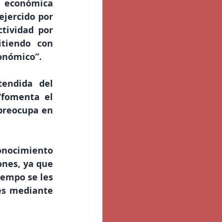
económica 
jercido por 
tividad por 
tiendo con 
onómico”.
endida del 
“fomenta el 
preocupa en 
ocimiento 
nes, ya que 
empo se les 
es mediante 