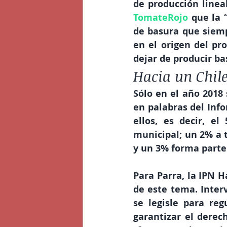
de producción lineal
TomateRojo
que la 
de basura que siemp
en el origen del p
dejar de producir ba
Hacia un Chil
Sólo en el año 2018 
en palabras del Inf
ellos, es decir, e
municipal; un 2% a t
y un 3% forma parte 
Para Parra, la IPN H
de este tema. Inter
se legisle para reg
garantizar el derec