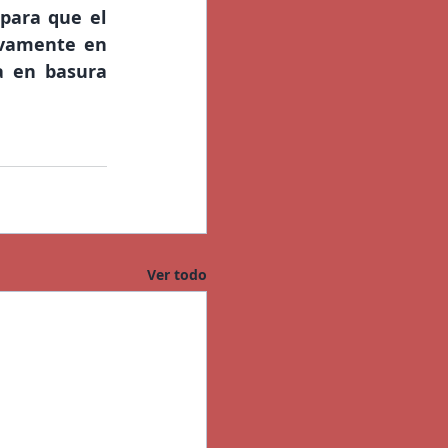
para que el 
vamente en 
a en basura 
Ver todo