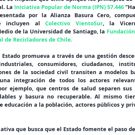
l. La
Iniciativa Popular de Norma (IPN) 57.446
“Ha
esentada por la Alianza Basura Cero, compue
e incluyen 
al
 Colectivo VientoSur
, la Vicerr
edio de la Universidad de Santiago, la
Fundación
 de Recicladores de Chile
.
l Estado promueva a través de una gestión descen
ndustriales, consumidores, ciudadanos, institu
ones de la sociedad civil transiten a modelos ba
na integración de todos los actores relevant
 por ejemplo, que centros de salud separen sus 
clables y basura no recuperable. Al mismo tie
 educación a la población, actores públicos y priv
ciativa que busca que el Estado fomente el paso de