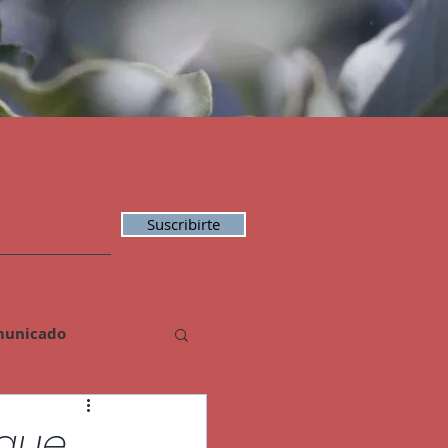
Suscribirte
unicado
Residuos
 que