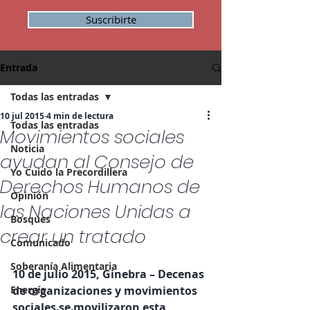
Suscribirte
Entrada
Todas las entradas
10 jul 2015
4 min de lectura
Todas las entradas
Movimientos sociales
Noticia
ayudan al Consejo de
Yo Cuido la Precordillera
Derechos Humanos de
Opinión
las Naciones Unidas a
Bosques
crear un tratado
Comunicado
Soberanía Alimentaria
10 de julio 2015, Ginebra – Decenas 
Energía
de organizaciones y movimientos 
sociales se movilizaron esta 