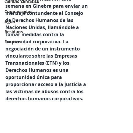
cambio climático
semana en Ginebra para enviar un 
Comunicados
mensaje contundente al Consejo 
de Derechos Humanos de las 
Agua
Naciones Unidas, llamándole a 
Residuos
tomar medidas contra la 
impunidad corporativa. La 
Eventos
negociación de un instrumento 
vinculante sobre las Empresas 
Transnacionales (ETN) y los 
Derechos Humanos es una 
oportunidad única para 
proporcionar acceso a la justicia a 
las víctimas de abusos contra los 
derechos humanos corporativos.